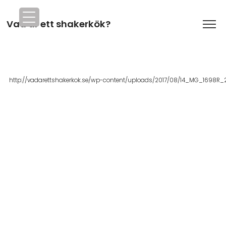
Vad är ett shakerkök?
http://vadarettshakerkok.se/wp-content/uploads/2017/08/14_MG_1698R_2